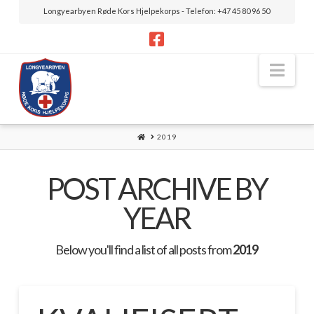
Longyearbyen Røde Kors Hjelpekorps - Telefon: +47 45 80 96 50
Nav
HOME
2019
POST ARCHIVE BY
YEAR
Below you'll find a list of all posts from
2019