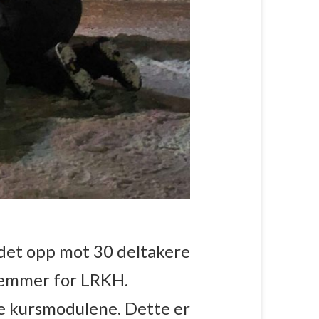
r det opp mot 30 deltakere
lemmer for LRKH.
re kursmodulene. Dette er