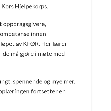
e Kors Hjelpekorps.
et oppdragsgivere,
 kompetanse innen
i løpet av KFØR. Her lærer
r de må gjøre i møte med
 tungt, spennende og mye mer.
pplæringen fortsetter en