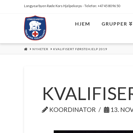
Longyearbyen Røde Kors Hjelpekorps - Telefon: +47 45 80 96 50
HJEM
GRUPPER
HOME
NYHETER
KVALIFISERT FØRSTEHJELP 2019
KVALIFISE
KOORDINATOR
13. NO