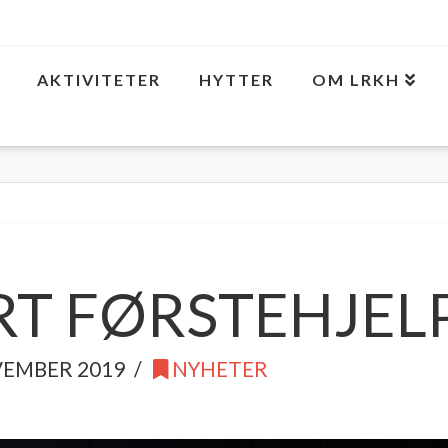
AKTIVITETER
HYTTER
OM LRKH
RT FØRSTEHJEL
VEMBER 2019
NYHETER