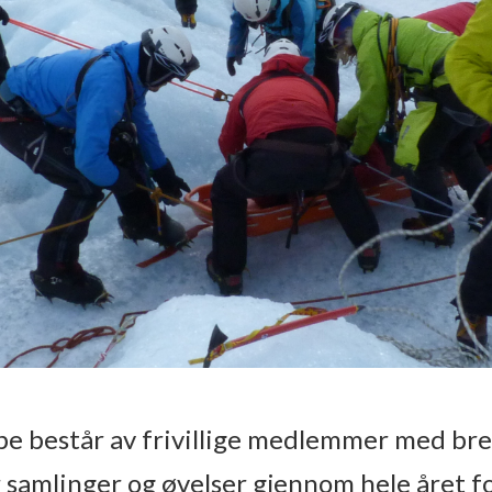
 består av frivillige medlemmer med bred
r samlinger og øvelser gjennom hele året f