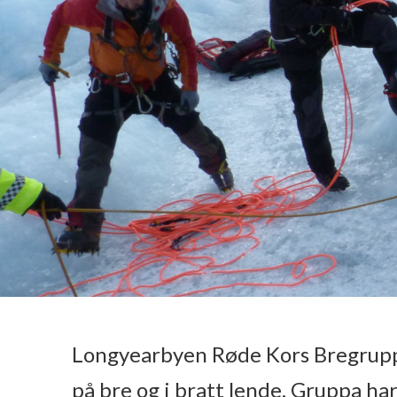
Longyearbyen Røde Kors Bregruppe
på bre og i bratt lende. Gruppa ha