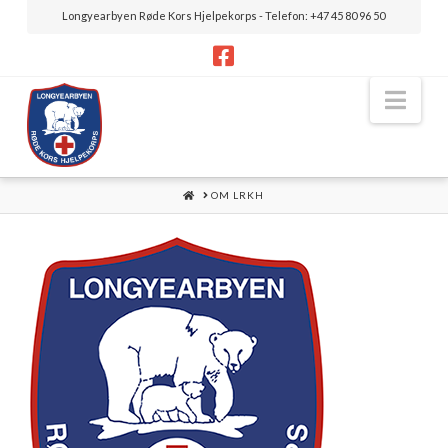
Longyearbyen Røde Kors Hjelpekorps - Telefon: +47 45 80 96 50
Nav
HOME
OM LRKH