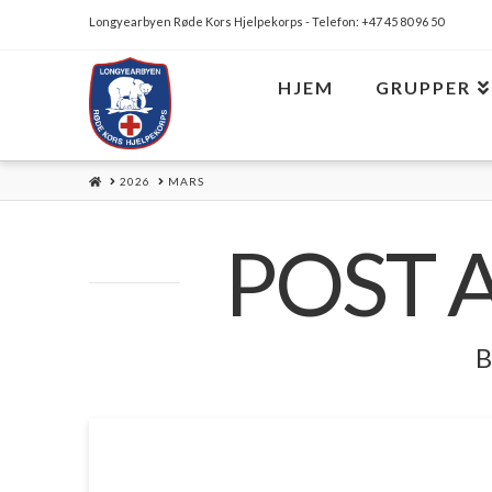
Longyearbyen Røde Kors Hjelpekorps - Telefon: +47 45 80 96 50
HJEM
GRUPPER
HOME
2026
MARS
POST 
B