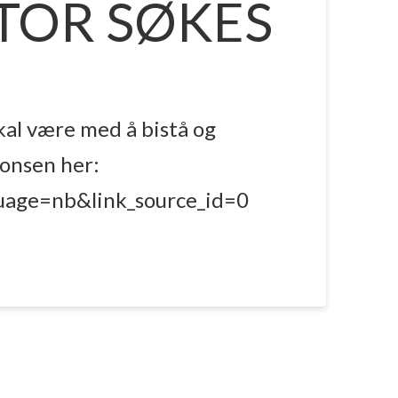
TOR SØKES
skal være med å bistå og
nonsen her:
uage=nb&link_source_id=0