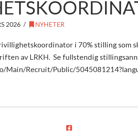
GHETSKOORDINA
S 2026
NYHETER
rivillighetskoordinator i 70% stilling som 
driften av LRKH. Se fullstendig stillingsan
no/Main/Recruit/Public/5045081214?lang