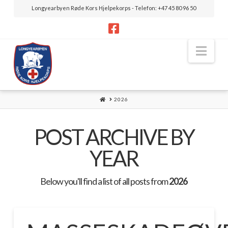
Longyearbyen Røde Kors Hjelpekorps - Telefon: +47 45 80 96 50
Nav
HOME
2026
POST ARCHIVE BY
YEAR
Below you'll find a list of all posts from
2026