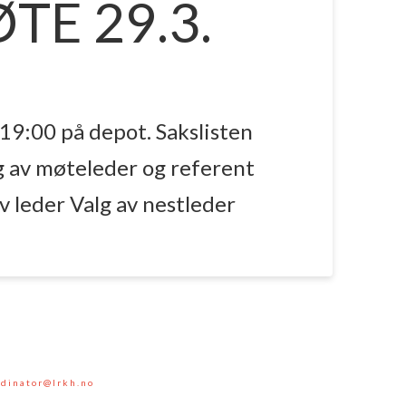
E 29.3.
 19:00 på depot. Sakslisten
g av møteleder og referent
v leder Valg av nestleder
rdinator@lrkh.no