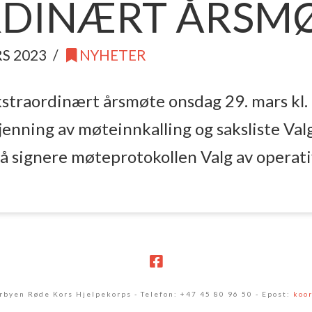
DINÆRT ÅRSMØT
S 2023
NYHETER
ekstraordinært årsmøte onsdag 29. mars kl.
enning av møteinnkalling og saksliste Val
 å signere møteprotokollen Valg av operati
byen Røde Kors Hjelpekorps - Telefon: +47 45 80 96 50 - Epost:
koo