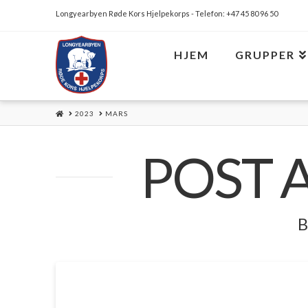
Longyearbyen Røde Kors Hjelpekorps - Telefon: +47 45 80 96 50
HJEM
GRUPPER
HOME
2023
MARS
POST 
B