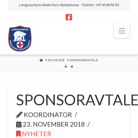
Longyearbyen Røde Kors Hjelpekorps - Telefon: +47 45 80 96 50
Nav
HOME
NYHETER
SPONSORAVTALE
SPONSORAVTAL
KOORDINATOR
23. NOVEMBER 2018
NYHETER