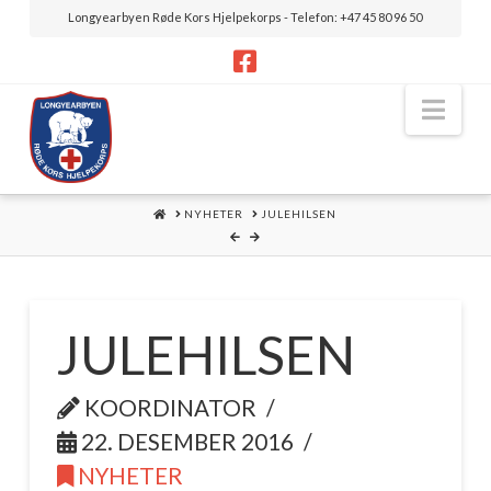
Longyearbyen Røde Kors Hjelpekorps - Telefon: +47 45 80 96 50
Nav
HOME
NYHETER
JULEHILSEN
JULEHILSEN
KOORDINATOR
22. DESEMBER 2016
NYHETER